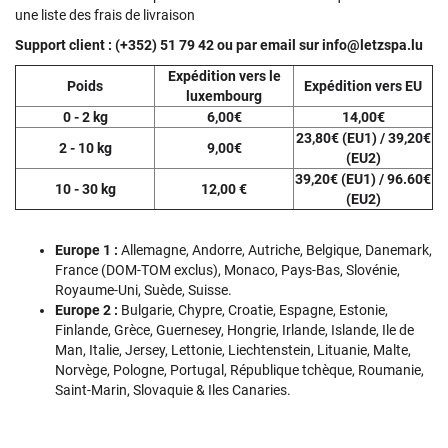
une liste des frais de livraison
Support client : (+352) 51 79 42 ou par email sur info@letzspa.lu
Expédition vers le
Poids
Expédition vers EU
luxembourg
0 - 2 kg
6,00€
14,00€
23,80€ (EU1) / 39,20€
2 - 10 kg
9,00€
(EU2)
39,20€ (EU1) / 96.60€
10 - 30 kg
12,00 €
(EU2)
Europe 1 :
Allemagne, Andorre, Autriche, Belgique, Danemark,
France (DOM-TOM exclus), Monaco, Pays-Bas, Slovénie,
Royaume-Uni, Suède, Suisse.
Europe 2 :
Bulgarie, Chypre, Croatie, Espagne, Estonie,
Finlande, Grèce, Guernesey, Hongrie, Irlande, Islande, Ile de
Man, Italie, Jersey, Lettonie, Liechtenstein, Lituanie, Malte,
Norvège, Pologne, Portugal, République tchèque, Roumanie,
Saint-Marin, Slovaquie & Iles Canaries.